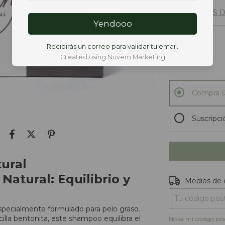
VER MEDIOS 
Yendooo
CANTIDAD
Recibirás un correo para validar tu email.
Created using Nuvem Marketing
Compra ú
Suscripc
ural
Natural: Equilibrio y
Entregas para e
Medios de 
especialmente formulado para pelo graso.
illa bentonita, este shampoo equilibra el
No sé mi código pos