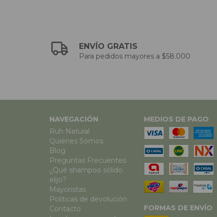
ENVÍO GRATIS
Para pedidos mayores a $58.000
NAVEGACIÓN
MEDIOS DE PAGO
Ruh Natural
Quienes Somos
Blog
Preguntas Frecuentes
¿Qué shampoo sólido
elijo?
Mayoristas
Politicas de devolución
FORMAS DE ENVÍO
Contacto