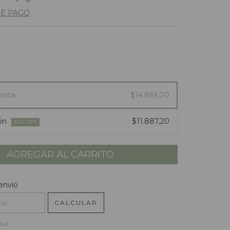
DE PAGO
nica
$14.859,00
ión
$11.887,20
20
% OFF
l CP:
CAMBIAR CP
envío
CALCULAR
tal