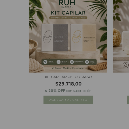
S
ES SOLIDOS
KIT CAPILAR PELO GRASO
$29.718,00
o 20% OFF
con suscripción
TO
AGREGAR AL CARRITO