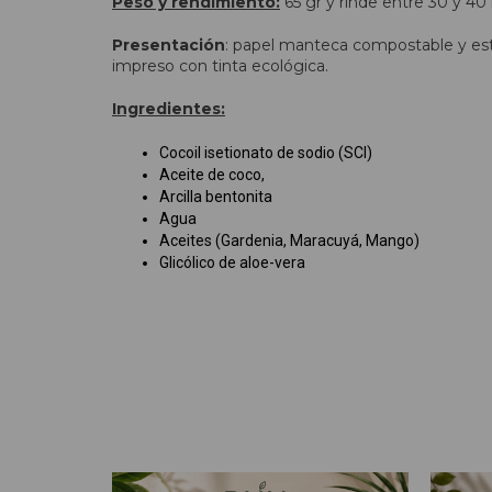
Peso y rendimiento:
65 gr y rinde entre 30 y 40 
Presentación
: papel manteca compostable y est
impreso con tinta ecológica.
Ingredientes:
Cocoil isetionato de sodio (SCI)
Aceite de coco,
Arcilla bentonita
Agua
Aceites (Gardenia, Maracuyá, Mango)
Glicólico de aloe-vera