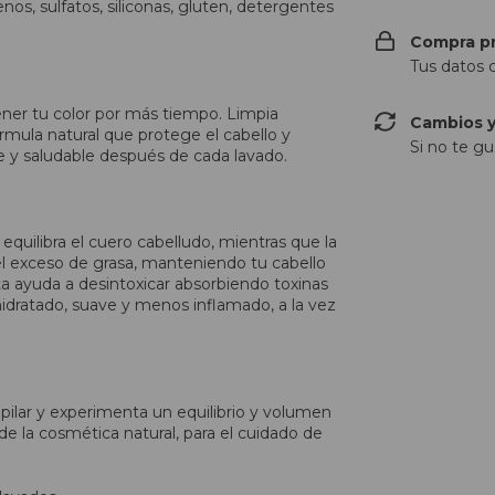
os, sulfatos, siliconas, gluten, detergentes
Compra p
Tus datos 
ner tu color por más tiempo. Limpia
Cambios y
órmula natural que protege el cabello y
Si no te gu
nte y saludable después de cada lavado.
equilibra el cuero cabelludo, mientras que la
el exceso de grasa, manteniendo tu cabello
ta ayuda a desintoxicar absorbiendo toxinas
hidratado, suave y menos inflamado, a la vez
.
apilar y experimenta un equilibrio y volumen
 de la cosmética natural, para el cuidado de