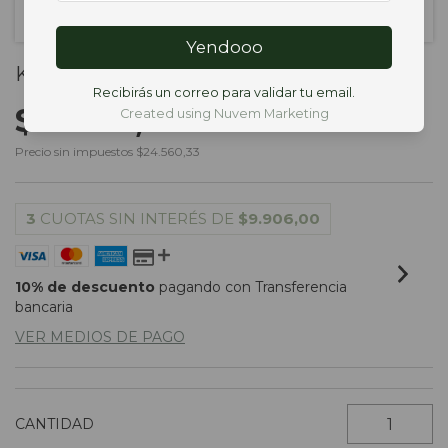
Yendooo
KIT CAPILAR PELO GRASO
Recibirás un correo para validar tu email.
$29.718,00
Created using Nuvem Marketing
Precio sin impuestos
$24.560,33
3
CUOTAS SIN INTERÉS DE
$9.906,00
10% de descuento
pagando con Transferencia
bancaria
VER MEDIOS DE PAGO
CANTIDAD