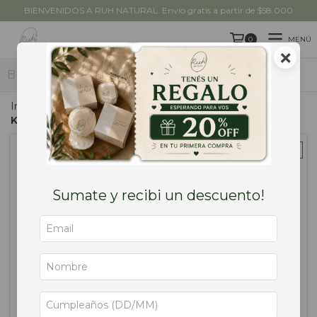
BIENVENIDOS A RUH NATURAL. Envío gratis a partir de $58.000
MENÚ
0
×
PRODUCTOS
Inicio
/
Shampoo y Acondicionador
/
Pelo Graso
/
Kit Capilar Pelo Graso
Sumate y recibi un descuento!