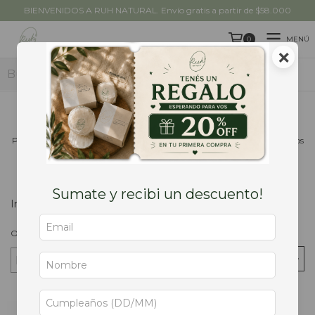
BIENVENIDOS A RUH NATURAL. Envío gratis a partir de $58.000
MENÚ
0
×
PRODUCTOS
Ruh for Him
Potencia tu estilo y cuidado personal con la línea Ruh for Him, productos
naturales diseñados exclusivamente para el hombre moderno.
Sumate y recibi un descuento!
Inicio
/
Ruh for Him
Ordenar por
FILTRAR